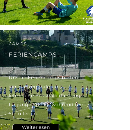
CAMPS
FERIENCAMPS
Unsere Feriencamps bieten
eine aufregende und
lehrreiche Fussballerfahrung
für junge Spieler während der
Schulferien.
Weiterlesen