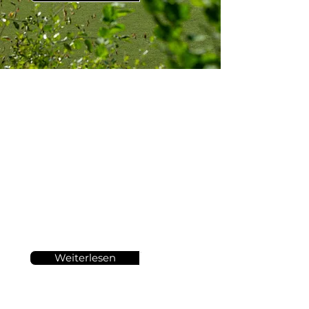
Scouting
SCOUTING-PROGRAMM
Unser Scouting-Programm
ermöglicht es talentierten
Spielern, von professionellen
Scouts entdeckt zu werden.
Weiterlesen