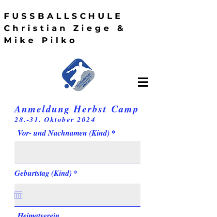
FUSSBALLSCHULE
Christian Ziege &
Mike Pilko
Anmeldung
Herbst
Camp
28
.-31. Oktober 2024
Vor- und Nachnamen (Kind)
r
Geburtstag (Kind)
*
e
q
u
i
r
Heimatverein