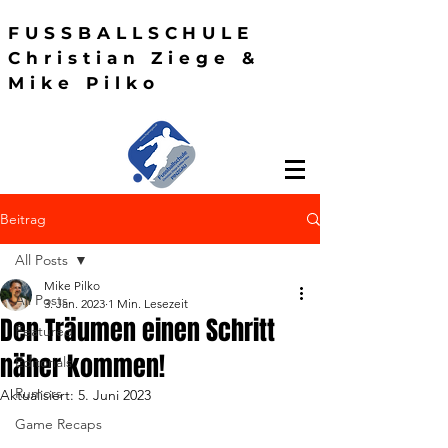
FUSSBALLSCHULE
Christian Ziege &
Mike Pilko
Beitrag
All Posts
Mike Pilko
All Posts
3. Jan. 2023
1 Min. Lesezeit
Den Träumen einen Schritt
Featured
näher kommen!
Editorials
Rumors
Aktualisiert:
5. Juni 2023
Game Recaps