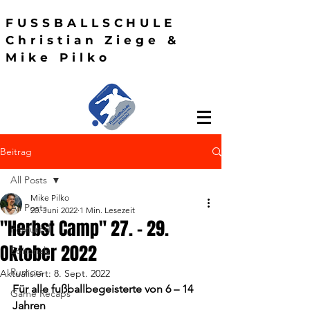
FUSSBALLSCHULE
Christian Ziege &
Mike Pilko
Beitrag
All Posts
Mike Pilko
All Posts
20. Juni 2022
1 Min. Lesezeit
"Herbst Camp" 27. – 29.
Featured
Oktober 2022
Editorials
Rumors
Aktualisiert:
8. Sept. 2022
Für alle fußballbegeisterte von 6 – 14 
Game Recaps
Jahren